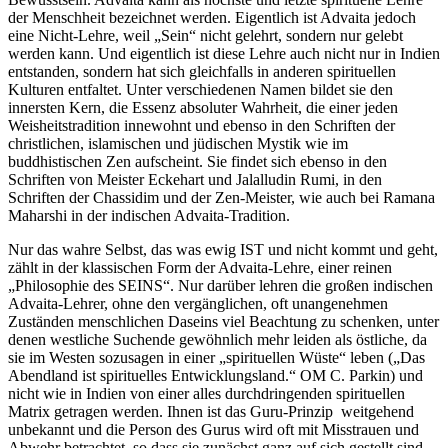
der Menschheit bezeichnet werden. Eigentlich ist Advaita jedoch
eine Nicht-Lehre, weil „Sein“ nicht gelehrt, sondern nur gelebt
werden kann. Und eigentlich ist diese Lehre auch nicht nur in Indien
entstanden, sondern hat sich gleichfalls in anderen spirituellen
Kulturen entfaltet. Unter verschiedenen Namen bildet sie den
innersten Kern, die Essenz absoluter Wahrheit, die einer jeden
Weisheitstradition innewohnt und ebenso in den Schriften der
christlichen, islamischen und jüdischen Mystik wie im
buddhistischen Zen aufscheint. Sie findet sich ebenso in den
Schriften von Meister Eckehart und Jalalludin Rumi, in den
Schriften der Chassidim und der Zen-Meister, wie auch bei Ramana
Maharshi in der indischen Advaita-Tradition.
Nur das wahre Selbst, das was ewig IST und nicht kommt und geht,
zählt in der klassischen Form der Advaita-Lehre, einer reinen
„Philosophie des SEINS“. Nur darüber lehren die großen indischen
Advaita-Lehrer, ohne den vergänglichen, oft unangenehmen
Zuständen menschlichen Daseins viel Beachtung zu schenken, unter
denen westliche Suchende gewöhnlich mehr leiden als östliche, da
sie im Westen sozusagen in einer „spirituellen Wüste“ leben („Das
Abendland ist spirituelles Entwicklungsland.“ OM C. Parkin) und
nicht wie in Indien von einer alles durchdringenden spirituellen
Matrix getragen werden. Ihnen ist das Guru-Prinzip weitgehend
unbekannt und die Person des Gurus wird oft mit Misstrauen und
Abwehr betrachtet, so dass sie zunächst ganz auf sich gestellt sind.