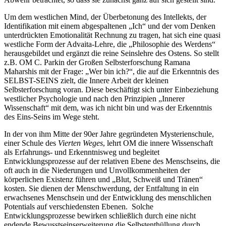
Um dem westlichen Mind, der Überbetonung des Intellekts, der
Identifikation mit einem abgespaltenen „Ich“ und der vom Denken
unterdrückten Emotionalität Rechnung zu tragen, hat sich eine quasi
westliche Form der Advaita-Lehre, die „Philosophie des Werdens“
herausgebildet und ergänzt die reine Seinslehre des Ostens. So stellt
z.B. OM C. Parkin der Großen Selbsterforschung Ramana
Maharshis mit der Frage: „Wer bin ich?“, die auf die Erkenntnis des
SELBST-SEINS zielt, die Innere Arbeit der kleinen
Selbsterforschung voran. Diese beschäftigt sich unter Einbeziehung
westlicher Psychologie und nach den Prinzipien „Innerer
Wissenschaft“ mit dem, was ich nicht bin und was der Erkenntnis
des Eins-Seins im Wege steht.
In der von ihm Mitte der 90er Jahre gegründeten Mysterienschule,
einer Schule des
Vierten Weges
, lehrt OM die innere Wissenschaft
als Erfahrungs- und Erkenntnisweg und begleitet
Entwicklungsprozesse auf der relativen Ebene des Menschseins, die
oft auch in die Niederungen und Unvollkommenheiten der
körperlichen Existenz führen und „Blut, Schweiß und Tränen“
kosten. Sie dienen der Menschwerdung, der Entfaltung in ein
erwachsenes Menschsein und der Entwicklung des menschlichen
Potentials auf verschiedensten Ebenen. Solche
Entwicklungsprozesse bewirken schließlich durch eine nicht
endende Bewusstseinserweiterung die Selbstenthüllung durch